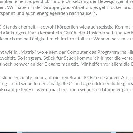
usüben einen Superblick für die Umsetzung der Bewegungen ihre
. Wir haben in der Gruppe good Vibration, es geht locker und z
ntspannt und auch energiegeladen nachhause 🙂
n? Standsicherheit – sowohl körperlich wie auch geistig. Kommt
ränkungen. Dazu kommt ein Gefühl der Unsicherheit und Verletz
 auch meine Fähigkeit mich im Ernstfall zur Wehr zu setzen zu 
nicht wie in „Matrix“ wo einem der Computer das Programm ins Hir
verzweifelt. So langsam, Stück für Stück komme ich hinter die 
 noch schwer an der Eleganz mangelt. Mir helfen vor allem die E
icherer, achte mehr auf meinen Stand. Es ist eine andere Art, s
ng – und wenn ich erstmalig die Grundlagen drinnen habe gibts 
o auf jeden Fall weitermachen, auch wenn’s nicht immer ganz ei