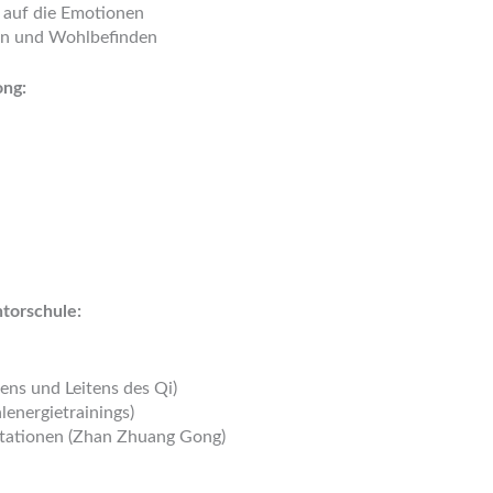
 auf die Emotionen
en und Wohlbefinden
ong:
torschule:
g
ns und Leitens des Qi)
energietrainings)
itationen (Zhan Zhuang Gong)